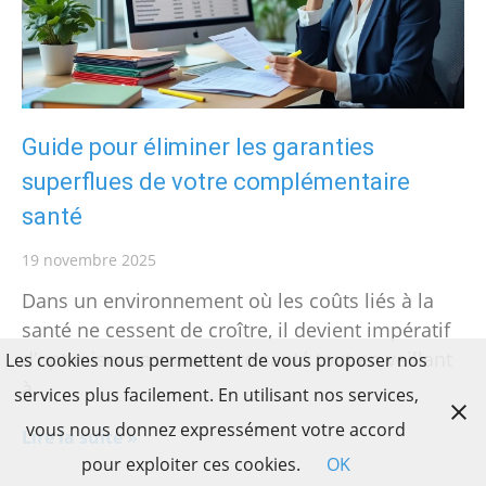
Guide pour éliminer les garanties
superflues de votre complémentaire
santé
19 novembre 2025
Dans un environnement où les coûts liés à la
santé ne cessent de croître, il devient impératif
d’optimiser sa couverture santé tout en veillant
Les cookies nous permettent de vous proposer nos
à
services plus facilement. En utilisant nos services,
vous nous donnez expressément votre accord
Lire la suite »
pour exploiter ces cookies.
OK