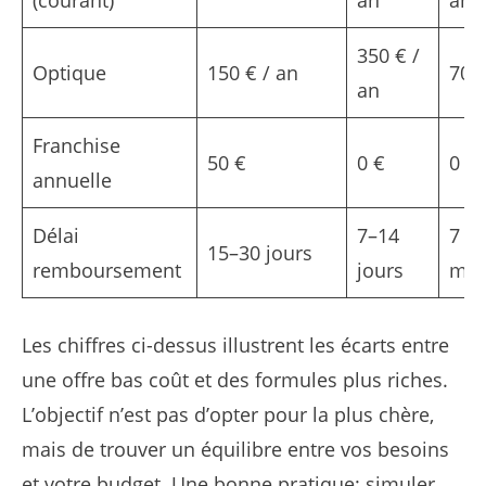
350 € /
Optique
150 € / an
700 
an
Franchise
50 €
0 €
0 €
annuelle
Délai
7–14
7 jo
15–30 jours
remboursement
jours
ma
Les chiffres ci-dessus illustrent les écarts entre
une offre bas coût et des formules plus riches.
L’objectif n’est pas d’opter pour la plus chère,
mais de trouver un équilibre entre vos besoins
et votre budget. Une bonne pratique: simuler