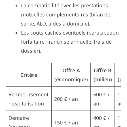
La compatibilité avec les prestations
mutuelles complémentaires (bilan de
santé, ALD, aides à domicile).
Les coûts cachés éventuels (participation
forfaitaire, franchise annuelle, frais de
dossier).
Offre A
Offre B
Of
Critère
(économique)
(milieu)
(pr
Remboursement
600 € /
1 20
200 € / an
hospitalisation
an
an
Dentaire
400 € /
1 00
150 € / an
(courant)
an
an